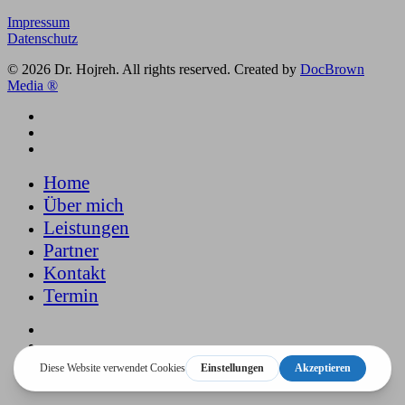
Impressum
Datenschutz
© 2026 Dr. Hojreh. All rights reserved. Created by
DocBrown
Media ®
google-
plus
phone
email
Close
Home
Menu
Über mich
Leistungen
Partner
Kontakt
Termin
google-
plus
phone
email