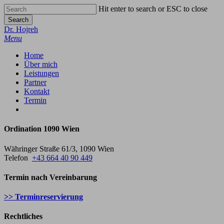
Skip
Hit enter to search or ESC to close
to
Search
main
Close
Dr. Hojreh
content
Search
Menu
Home
Über mich
Leistungen
Partner
Kontakt
Termin
google-
phone
email
plus
Ordination 1090 Wien
Währinger Straße 61/3, 1090 Wien
Telefon
+43 664 40 90 449
Termin nach Vereinbarung
>> Terminreservierung
Rechtliches