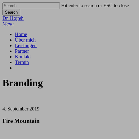
Skip
Hit enter to search or ESC to close
to
Search
main
Close
Dr. Hojreh
content
Search
Menu
Home
Über mich
Leistungen
Partner
Kontakt
Termin
google-
phone
email
plus
Branding
4. September 2019
Fire Mountain